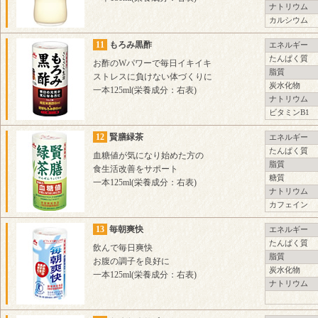
ナトリウム
カルシウム
11
もろみ黒酢
エネルギー
たんぱく質
お酢のWパワーで毎日イキイキ
脂質
ストレスに負けない体づくりに
炭水化物
一本125ml(栄養成分：右表)
ナトリウム
ビタミンB1
12
賢膳緑茶
エネルギー
たんぱく質
血糖値が気になり始めた方の
脂質
食生活改善をサポート
糖質
一本125ml(栄養成分：右表)
ナトリウム
カフェイン
13
毎朝爽快
エネルギー
たんぱく質
飲んで毎日爽快
脂質
お腹の調子を良好に
炭水化物
一本125ml(栄養成分：右表)
ナトリウム