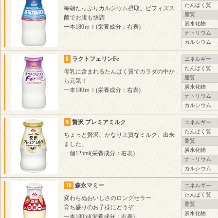
たんぱく質
毎朝たっぷりカルシウム摂取。ビフィズス
脂質
菌でお腹も快調
炭水化物
一本180ｍｌ(栄養成分：右表)
ナトリウム
カルシウム
8
ラクトフェリンFe
エネルギー
たんぱく質
母乳に含まれるたんぱく質でカラダの中か
脂質
ら元気！
炭水化物
一本180ｍｌ(栄養成分：右表)
ナトリウム
カルシウム
9
贅沢 プレミアミルク
エネルギー
たんぱく質
ちょっと贅沢、かなり上質なミルク、出来
脂質
ました。
炭水化物
一個125ml(栄養成分：右表)
ナトリウム
カルシウム
10
森永マミー
エネルギー
たんぱく質
変わらぬおいしさのロングセラー
脂質
育ち盛りのお子様にどうぞ
炭水化物
一本180ml(栄養成分：右表)