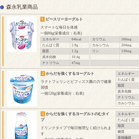
森永乳業商品
1
ビースリーヨーグルト
スマートな毎日を体感
一個80g(栄養成分：右表)
エネルギー
64kcal
カリウム
160mg
たんぱく質
2.9g
カルシウム
204mg
脂質
1.2g
リン
130mg
炭水化物
10.4g
ナトリウム
47mg
2
からだを強くするヨーグルト
エネルギー
たんぱく質
ラクトフェリンとビフィズス菌の力で健康
脂質
習慣
炭水化物
一個120g(栄養成分：右表)
ナトリウム
カルシウム
3
からだを強くするヨーグルトのむタイ
エネルギー
プ
たんぱく質
脂質
ドリンクタイプで毎日無理なく続けられま
糖質
す
食物繊維