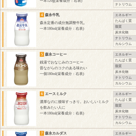
一本120g(栄養成分：右表)
ナトリウム
4
森永牛乳
エネルギー
たんぱく質
森永定番の成分無調整牛乳。
脂質
一本180ml(栄養成分：右表)
炭水化物
ナトリウム
カルシウム
5
森永コーヒー
エネルギー
たんぱく質
銭湯でおなじみのコーヒー
脂質
昔ながらのコクのある味わい
炭水化物
一個180ml(栄養成分：右表)
ナトリウム
カルシウム
6
エースミルク
エネルギー
たんぱく質
濃厚なのに後味すっきり。おいしいミルク
脂質
を飲みたい人に
炭水化物
一本180ml(栄養成分：右表)
ナトリウム
カルシウム
7
森永カルダス
エネルギー