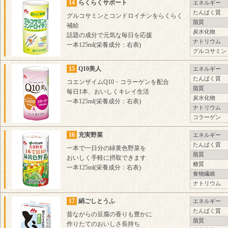
14
らくらくサポート
エネルギー
たんぱく質
グルコサミンとコンドロイチンをらくらく
脂質
補給
炭水化物
話題の成分で元気な毎日を応援
ナトリウム
一本125ml(栄養成分：右表)
グルコサミン
15
Q10美人
エネルギー
たんぱく質
コエンザイムQ10・コラーゲンを配合
脂質
毎日1本、おいしくキレイ生活
炭水化物
一本125ml(栄養成分：右表)
ナトリウム
コラーゲン
16
充実野菜
エネルギー
たんぱく質
一本で一日分の緑黄色野菜を
脂質
おいしく手軽に摂取できます
糖質
一本125ml(栄養成分：右表)
食物繊維
ナトリウム
17
絹ごしとうふ
エネルギー
たんぱく質
昔ながらの豆腐の香りも豊かに
脂質
作りたてのおいしさ長持ち